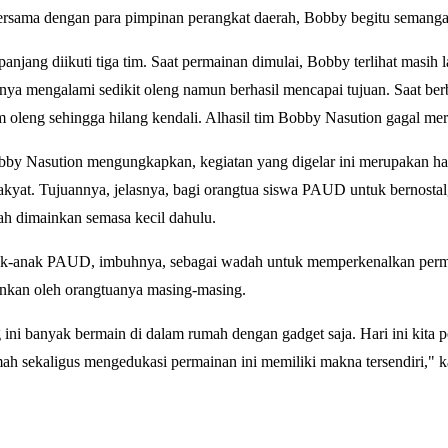
ersama dengan para pimpinan perangkat daerah, Bobby begitu semanga
njang diikuti tiga tim. Saat permainan dimulai, Bobby terlihat masih l
mnya mengalami sedikit oleng namun berhasil mencapai tujuan. Saat be
tim oleng sehingga hilang kendali. Alhasil tim Bobby Nasution gagal m
bby Nasution mengungkapkan, kegiatan yang digelar ini merupakan ha
yat. Tujuannya, jelasnya, bagi orangtua siswa PAUD untuk bernostal
h dimainkan semasa kecil dahulu.
k-anak PAUD, imbuhnya, sebagai wadah untuk memperkenalkan perma
inkan oleh orangtuanya masing-masing.
ini banyak bermain di dalam rumah dengan gadget saja. Hari ini kita 
mah sekaligus mengedukasi permainan ini memiliki makna tersendiri," 