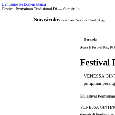
Langsung ke konten utama
Festival Permainan Tradisional Di — Sorasirulo
Sorasirulo
Sora ni Karo · Suara dari Tanah Tinggi
← Beranda
Acara & Festival
·
Rab, 16 
Festival
VENESSA GINTIN
pimpinan peran
VENESSA GINTING | 
daerah di lingkunga