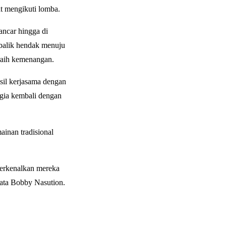
t mengikuti lomba.
ancar hingga di
rbalik hendak menuju
eraih kemenangan.
sil kerjasama dengan
gia kembali dengan
inan tradisional
perkenalkan mereka
kata Bobby Nasution.