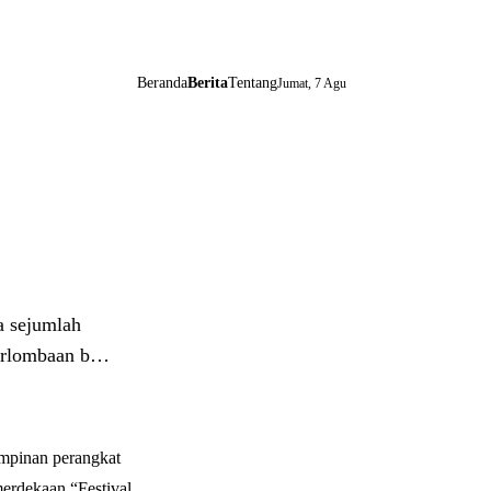
Beranda
Berita
Tentang
Jumat, 7 Agu
 sejumlah
perlombaan b…
pinan perangkat
erdekaan “Festival