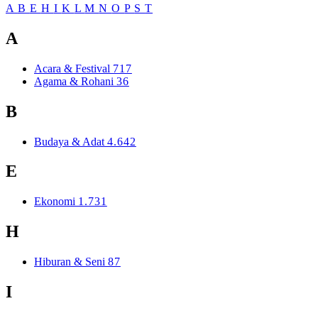
A
B
E
H
I
K
L
M
N
O
P
S
T
A
Acara & Festival
717
Agama & Rohani
36
B
Budaya & Adat
4.642
E
Ekonomi
1.731
H
Hiburan & Seni
87
I