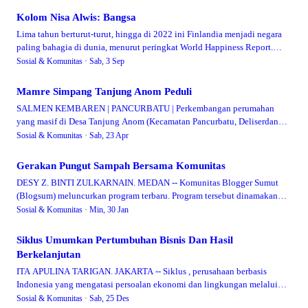
Kolom Nisa Alwis: Bangsa
Lima tahun berturut-turut, hingga di 2022 ini Finlandia menjadi negara
paling bahagia di dunia, menurut peringkat World Happiness Report.
Sedangkan negara te…
Sosial & Komunitas ·
Sab, 3 Sep
Mamre Simpang Tanjung Anom Peduli
SALMEN KEMBAREN | PANCURBATU | Perkembangan perumahan
yang masif di Desa Tanjung Anom (Kecamatan Pancurbatu, Deliserdang)
(Karo Hilir) ternyata membawa beber…
Sosial & Komunitas ·
Sab, 23 Apr
Gerakan Pungut Sampah Bersama Komunitas
DESY Z. BINTI ZULKARNAIN. MEDAN -- Komunitas Blogger Sumut
(Blogsum) meluncurkan program terbaru. Program tersebut dinamakan
GPS, Gerakan Pungut Sampah, yang…
Sosial & Komunitas ·
Min, 30 Jan
Siklus Umumkan Pertumbuhan Bisnis Dan Hasil
Berkelanjutan
ITA APULINA TARIGAN. JAKARTA -- Siklus , perusahaan berbasis
Indonesia yang mengatasi persoalan ekonomi dan lingkungan melalui
solusi perdagangan elektronik …
Sosial & Komunitas ·
Sab, 25 Des