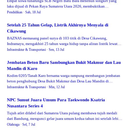
Empat siswa tunarungu SLB Negeri Batu Bara menenun songket yang
laku dijual di Pekan Raya Sumatera Utara 2026, membuktikan
keterbatasan bukan penghalang untuk berkarya.
Pendidikan ·
Sab, 18 Jul
Setelah 25 Tahun Gelap, Listrik Akhirnya Menyala di
Cikawung
BAZNAS memasang panel surya di 103 titik di Desa Cikawung,
Indramayu, mengakhiri 25 tahun warga hidup tanpa aliran listrik lewat
program Rumah Terang.
Infrastruktur & Transportasi ·
Sen, 13 Jul
Jembatan Beton Baru Sambungkan Bukit Makmur dan Lau
Mandin di Karo
Kodim 0205/Tanah Karo bersama warga rampung membangun jembatan
beton penghubung Desa Bukit Makmur dan Desa Lau Mandin di
Mardingding, memudahkan akses 1.200 warga dua desa.
Infrastruktur & Transportasi ·
Min, 12 Jul
NPC Sumut Juara Umum Para Taekwondo Ksatria
Nusantara Series 4
Tujuh atlet difabel dari Sumatera Utara pulang membawa tujuh medali
dari Bandung, mengunci gelar juara umum kedua tahun ini setelah lebih
dulu menang di Pancasila Cup 2026.
Olahraga ·
Sel, 7 Jul