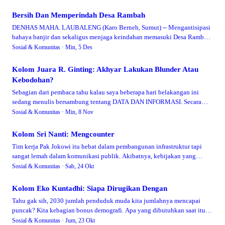
Bersih Dan Memperindah Desa Rambah
DENHAS MAHA. LAUBALENG (Karo Berneh, Sumut) -- Mengantisipasi
bahaya banjir dan sekaligus menjaga keindahan memasuki Desa Rambah
Tampu, Karang Taruna Desa Ra…
Sosial & Komunitas ·
Min, 5 Des
Kolom Juara R. Ginting: Akhyar Lakukan Blunder Atau
Kebodohan?
Sebagian dari pembaca tahu kalau saya beberapa hari belakangan ini
sedang menulis bersambung tentang DATA DAN INFORMASI. Secara
perlahan, ujungnya saya mau b…
Sosial & Komunitas ·
Min, 8 Nov
Kolom Sri Nanti: Mengcounter
Tim kerja Pak Jokowi itu hebat dalam pembangunan infrastruktur tapi
sangat lemah dalam komunikasi publik. Akibatnya, kebijakan yang
sebenarnya bagus untuk ra…
Sosial & Komunitas ·
Sab, 24 Okt
Kolom Eko Kuntadhi: Siapa Dirugikan Dengan
Tahu gak sih, 2030 jumlah penduduk muda kita jumlahnya mencapai
puncak? Kita kebagian bonus demografi. Apa yang dibutuhkan saat itu?
Lapangan usaha. Baik jad…
Sosial & Komunitas ·
Jum, 23 Okt