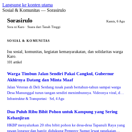
Langsung ke konten utama
Sosial & Komunitas — Sorasirulo
Sorasirulo
Kamis, 6 Agu
Sora ni Karo · Suara dari Tanah Tinggi
SOSIAL & KOMUNITAS
Isu sosial, komunitas, kegiatan kemasyarakatan, dan solidaritas warga
Karo.
101 artikel
Warga Timbun Jalan Sendiri Pakai Cangkul, Gubernur
Akhirnya Datang dan Minta Maaf
Jalan Veteran di Deli Serdang rusak parah bertahun-tahun sampai warga
Desa Manunggal turun tangan sendiri menimbunnya. Videonya viral, dan
Gubernur Sumut pun datang langsung memastikan perbaikan permanen.
Infrastruktur & Transportasi ·
Sel, 4 Agu
Dua Puluh Ribu Bibit Pohon untuk Kampung yang Sering
Kebanjiran
HKBP menyalurkan 20 ribu bibit pohon ke desa-desa Tapanuli Raya yang
rawan longsor dan banjir, didukung Pemprov Sumut lewat rangkaian