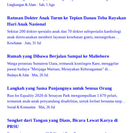
Minggu Ekologi 2026.
Lingkungan & Alam ·
Sab, 1 Agu
Ratusan Dokter Anak Turun ke Tepian Danau Toba Rayakan
Hari Anak Nasional
Sekitar 200 dokter spesialis anak dan 70 dokter subspesialis kardiologi
anak direncanakan memberi layanan kesehatan gratis, menargetkan
sekitar 600 anak Samosir dalam puncak Hari Anak Nasional 2026 di
Kesehatan ·
Jum, 31 Jul
Pangururan.
Rumah yang Dibawa Berjalan Sampai ke Malioboro
Warga perantau Sumatera Utara, termasuk kontingen Karo, menggelar
pawai budaya "Menjaga Warisan, Merayakan Keberagaman" di
Malioboro, membawa kampung halaman lebih dekat ke tanah rantau.
Budaya & Adat ·
Min, 26 Jul
Langkah yang Sama Panjangnya untuk Semua Orang
Run for Equality 2026 di Senayan Park mengumpulkan 1.670 pelari,
termasuk anak-anak penyandang disabilitas, untuk berlari bersama tanpa
sekat, membuktikan ruang olahraga bisa benar-benar terbuka untuk siapa
Sosial & Komunitas ·
Min, 26 Jul
saja.
Songket dari Tangan yang Diam, Bicara Lewat Karya di
PRSU