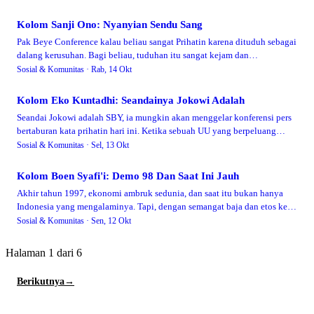
Kolom Sanji Ono: Nyanyian Sendu Sang
Pak Beye Conference kalau beliau sangat Prihatin karena dituduh sebagai
dalang kerusuhan. Bagi beliau, tuduhan itu sangat kejam dan
menyakitkan. Ambil gitar …
Sosial & Komunitas ·
Rab, 14 Okt
Kolom Eko Kuntadhi: Seandainya Jokowi Adalah
Seandai Jokowi adalah SBY, ia mungkin akan menggelar konferensi pers
bertaburan kata prihatin hari ini. Ketika sebuah UU yang berpeluang
membuka lapangan pek…
Sosial & Komunitas ·
Sel, 13 Okt
Kolom Boen Syafi'i: Demo 98 Dan Saat Ini Jauh
Akhir tahun 1997, ekonomi ambruk sedunia, dan saat itu bukan hanya
Indonesia yang mengalaminya. Tapi, dengan semangat baja dan etos kerja
penghuni dunia, lam…
Sosial & Komunitas ·
Sen, 12 Okt
Halaman 1 dari 6
Berikutnya
→