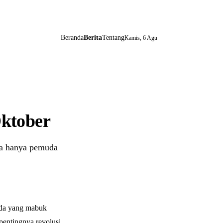
Beranda
Berita
Tentang
Kamis, 6 Agu
Oktober
ta hanya pemuda
uda yang mabuk
 pentingnya revolusi