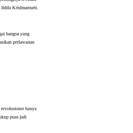
 Jiddu Krishnamurti.
gai bangsa yang
sasikan perlawanan
 revolusioner hanya
ukup puas jadi