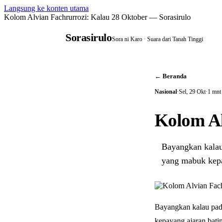
Langsung ke konten utama
Kolom Alvian Fachrurrozi: Kalau 28 Oktober — Sorasirulo
Sorasirulo
Sora ni Karo · Suara dari Tanah Tinggi
← Beranda
Nasional
·
Sel, 29 Okt
·
1 mnt
Kolom Al
Bayangkan kalau
yang mabuk kepa
Bayangkan kalau pad
kepayang ajaran batin