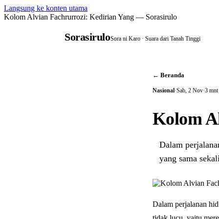
Langsung ke konten utama
Kolom Alvian Fachrurrozi: Kedirian Yang — Sorasirulo
Sorasirulo
Sora ni Karo · Suara dari Tanah Tinggi
← Beranda
Nasional
·
Sab, 2 Nov
·
3 mnt
Kolom Al
Dalam perjalana
yang sama sekal
Dalam perjalanan hid
tidak lucu, yaitu mer