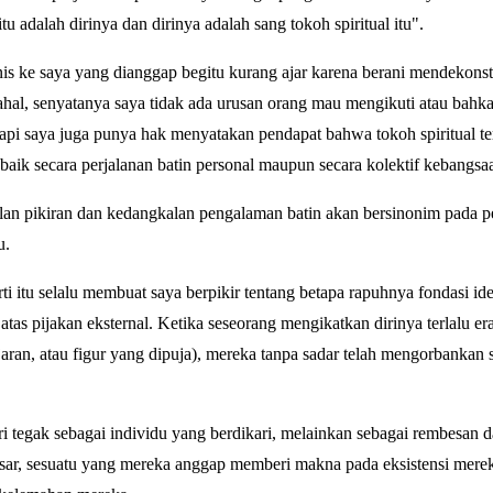
itu adalah dirinya dan dirinya adalah sang tokoh spiritual itu".
nis ke saya yang dianggap begitu kurang ajar karena berani mendekons
dahal, senyatanya saya tidak ada urusan orang mau mengikuti atau bah
tapi saya juga punya hak menyatakan pendapat bahwa tokoh spiritual te
baik secara perjalanan batin personal maupun secara kolektif kebangsa
lan pikiran dan kedangkalan pengalaman batin akan bersinonim pada 
u.
ti itu selalu membuat saya berpikir tentang betapa rapuhnya fondasi id
atas pijakan eksternal. Ketika seseorang mengikatkan dirinya terlalu era
jaran, atau figur yang dipuja), mereka tanpa sadar telah mengorbankan 
ri tegak sebagai individu yang berdikari, melainkan sebagai rembesan d
sar, sesuatu yang mereka anggap memberi makna pada eksistensi mere