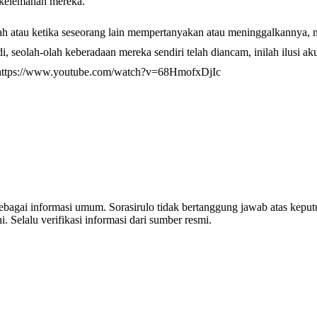
ak kelemahan mereka.
yah atau ketika seseorang lain mempertanyakan atau meninggalkannya,
di, seolah-olah keberadaan mereka sendiri telah diancam, inilah ilusi 
u. https://www.youtube.com/watch?v=68HmofxDjIc
 sebagai informasi umum. Sorasirulo tidak bertanggung jawab atas kepu
i. Selalu verifikasi informasi dari sumber resmi.