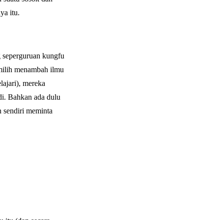
a itu.
g seperguruan kungfu
emilih menambah ilmu
lajari), mereka
di. Bahkan ada dulu
 sendiri meminta