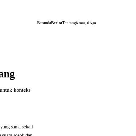
Beranda
Berita
Tentang
Kamis, 6 Agu
Yang
 untuk konteks
 yang sama sekali
u suatu sosok dan