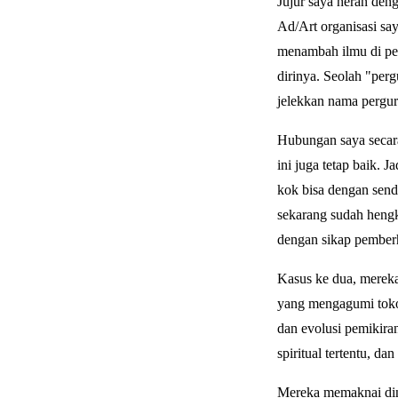
Jujur saya heran deng
Ad/Art organisasi sa
menambah ilmu di per
dirinya. Seolah "perg
jelekkan nama pergu
Hubungan saya secara 
ini juga tetap baik. 
kok bisa dengan send
sekarang sudah hengk
dengan sikap pember
Kasus ke dua, mereka
yang mengagumi tokoh
dan evolusi pemikiran
spiritual tertentu, d
Mereka memaknai dinam