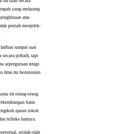
 itu (dan secara
sumpah yang melarang
 penghinaan atas
tidak pernah menjelek-
.
latihan sampai saat
 secara pribadi, tapi
ta seperguruan tetapi
n ilmu itu bersinonim
tama ini orang-orang
 perkembangan batin
engikuti ajaran tokoh
dan terluka hatinya.
personal, seolah-olah