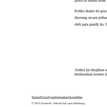
justru di situlah let
Ketika ikatan itu go
diserang secara priba
oleh para pandir it
Artikel ini disajikan
berdasarkan konten in
Tentang
Privasi
Syarat
Sanggahan
Aksesibilitas
© 2026 Sorasirulo. Seluruh hak cipta dilindungi.