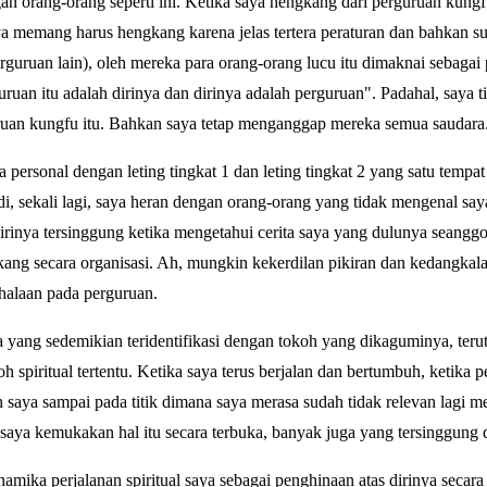
an orang-orang seperti ini. Ketika saya hengkang dari perguruan kungfu
ya memang harus hengkang karena jelas tertera peraturan dan bahkan 
guruan lain), oleh mereka para orang-orang lucu itu dimaknai sebagai
uruan itu adalah dirinya dan dirinya adalah perguruan". Padahal, saya 
ruan kungfu itu. Bahkan saya tetap menganggap mereka semua saudara
personal dengan leting tingkat 1 dan leting tingkat 2 yang satu tempat 
Jadi, sekali lagi, saya heran dengan orang-orang yang tidak mengenal saya
irinya tersinggung ketika mengetahui cerita saya yang dulunya seanggo
ang secara organisasi. Ah, mungkin kekerdilan pikiran dan kedangkala
halaan pada perguruan.
 yang sedemikian teridentifikasi dengan tokoh yang dikaguminya, teru
 spiritual tertentu. Ketika saya terus berjalan dan bertumbuh, ketika
 saya sampai pada titik dimana saya merasa sudah tidak relevan lagi m
an saya kemukakan hal itu secara terbuka, banyak juga yang tersinggung 
ika perjalanan spiritual saya sebagai penghinaan atas dirinya secara 