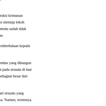
truksi keimanan
kan memuja tokoh
rtentu sudah tidak
an.
pemberhalaan kepada
entitas yang dibangun
t pada sesuatu di luar
sebagian besar dari
ari sesuatu yang
ka. Namun, ironisnya,