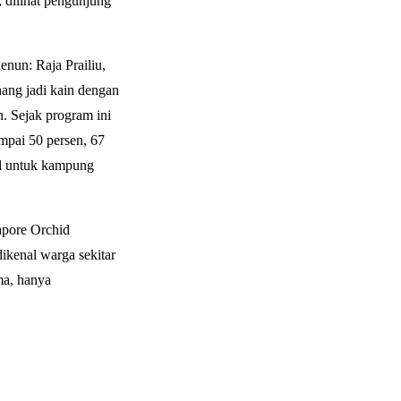
 dilihat pengunjung
nun: Raja Prailiu,
ang jadi kain dengan
. Sejak program ini
mpai 50 persen, 67
cil untuk kampung
apore Orchid
ikenal warga sekitar
ma, hanya