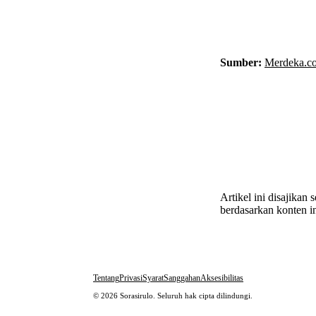
Sumber:
Merdeka.c
Artikel ini disajikan
berdasarkan konten in
Tentang
Privasi
Syarat
Sanggahan
Aksesibilitas
© 2026 Sorasirulo. Seluruh hak cipta dilindungi.