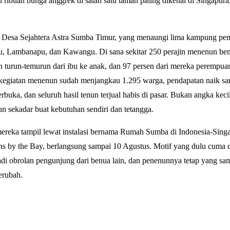
ribuan bunga anggrek di salah satu taman paling dikenal di Singapura,
i Desa Sejahtera Astra Sumba Timur, yang menaungi lima kampung pene
u, Lambanapu, dan Kawangu. Di sana sekitar 250 perajin menenun ben
n turun-temurun dari ibu ke anak, dan 97 persen dari mereka perempuan
 kegiatan menenun sudah menjangkau 1.295 warga, pendapatan naik sa
erbuka, dan seluruh hasil tenun terjual habis di pasar. Bukan angka ke
 sekadar buat kebutuhan sendiri dan tetangga.
 mereka tampil lewat instalasi bernama Rumah Sumba di Indonesia-Sing
s by the Bay, berlangsung sampai 10 Agustus. Motif yang dulu cuma d
di obrolan pengunjung dari benua lain, dan penenunnya tetap yang sa
erubah.