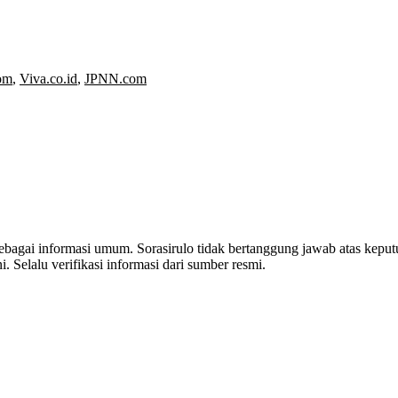
om
,
Viva.co.id
,
JPNN.com
 sebagai informasi umum. Sorasirulo tidak bertanggung jawab atas kepu
i. Selalu verifikasi informasi dari sumber resmi.