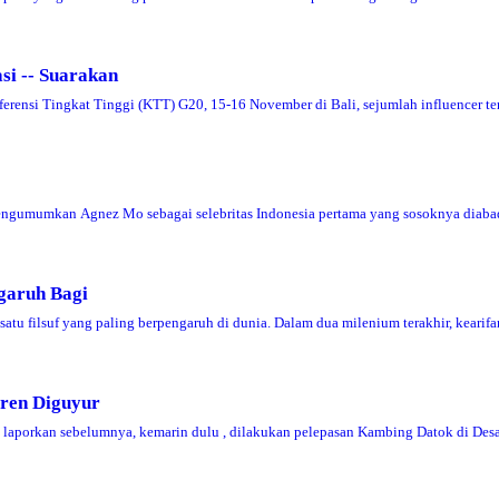
si -- Suarakan
nsi Tingkat Tinggi (KTT) G20, 15-16 November di Bali, sejumlah influencer t
gumumkan Agnez Mo sebagai selebritas Indonesia pertama yang sosoknya diab
garuh Bagi
atu filsuf yang paling berpengaruh di dunia. Dalam dua milenium terakhir, keari
uren Diguyur
aporkan sebelumnya, kemarin dulu , dilakukan pelepasan Kambing Datok di Des