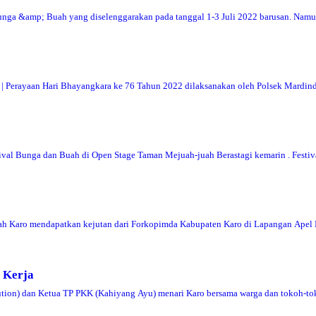
nga &amp; Buah yang diselenggarakan pada tanggal 1-3 Juli 2022 barusan. Na
rayaan Hari Bhayangkara ke 76 Tahun 2022 dilaksanakan oleh Polsek Mardin
val Bunga dan Buah di Open Stage Taman Mejuah-juah Berastagi kemarin . Festi
ah Karo mendapatkan kejutan dari Forkopimda Kabupaten Karo di Lapangan Apel
 Kerja
) dan Ketua TP PKK (Kahiyang Ayu) menari Karo bersama warga dan tokoh-tok