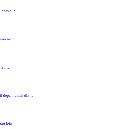
 lepas di p…
 Utara memi…
a lebi…
di depan rumah din…
hari leba…