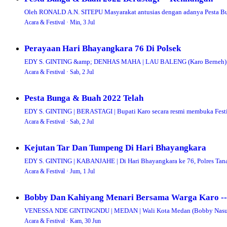
Oleh RONALD A.N. SITEPU Masyarakat antusias dengan adanya Pesta Bu
Acara & Festival ·
Min, 3 Jul
Perayaan Hari Bhayangkara 76 Di Polsek
EDY S. GINTING &amp; DENHAS MAHA | LAU BALENG (Karo Berneh) | Pe
Acara & Festival ·
Sab, 2 Jul
Pesta Bunga & Buah 2022 Telah
EDY S. GINTING | BERASTAGI | Bupati Karo secara resmi membuka Festi
Acara & Festival ·
Sab, 2 Jul
Kejutan Tar Dan Tumpeng Di Hari Bhayangkara
EDY S. GINTING | KABANJAHE | Di Hari Bhayangkara ke 76, Polres Tan
Acara & Festival ·
Jum, 1 Jul
Bobby Dan Kahiyang Menari Bersama Warga Karo --
VENESSA NDE GINTINGNDU | MEDAN | Wali Kota Medan (Bobby Nasution
Acara & Festival ·
Kam, 30 Jun