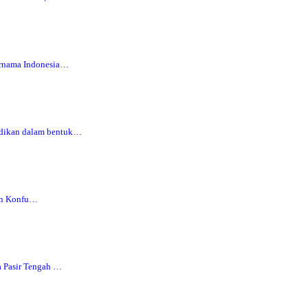
ernama Indonesia…
adikan dalam bentuk…
fan Konfu…
a Pasir Tengah …