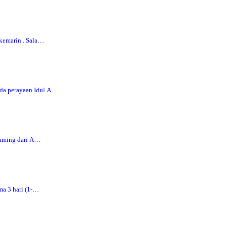
kemarin . Sala…
da perayaan Idul A…
eaming dari A…
ma 3 hari (1-…