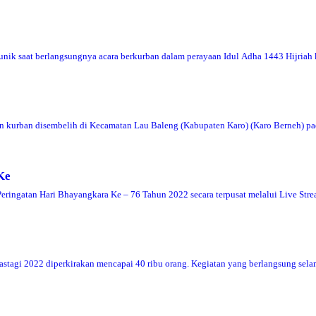
k saat berlangsungnya acara berkurban dalam perayaan Idul Adha 1443 Hijriah 
urban disembelih di Kecamatan Lau Baleng (Kabupaten Karo) (Karo Berneh) pa
Ke
ingatan Hari Bhayangkara Ke – 76 Tahun 2022 secara terpusat melalui Live Str
agi 2022 diperkirakan mencapai 40 ribu orang. Kegiatan yang berlangsung sela