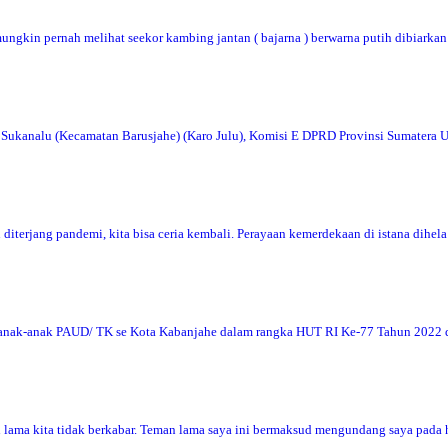
kin pernah melihat seekor kambing jantan ( bajarna ) berwarna putih dibiarkan
a Sukanalu (Kecamatan Barusjahe) (Karo Julu), Komisi E DPRD Provinsi Sumatera
diterjang pandemi, kita bisa ceria kembali. Perayaan kemerdekaan di istana dihel
anak-anak PAUD/ TK se Kota Kabanjahe dalam rangka HUT RI Ke-77 Tahun 2022 
h lama kita tidak berkabar. Teman lama saya ini bermaksud mengundang saya pada 