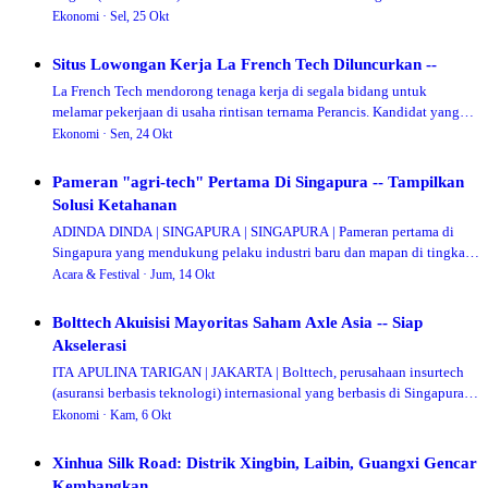
untuk mendukung ketahanan pa…
Ekonomi ·
Sel, 25 Okt
Situs Lowongan Kerja La French Tech Diluncurkan --
La French Tech mendorong tenaga kerja di segala bidang untuk
melamar pekerjaan di usaha rintisan ternama Perancis. Kandidat yang
berhasil mendapatkan pekerja…
Ekonomi ·
Sen, 24 Okt
Pameran "agri-tech" Pertama Di Singapura -- Tampilkan
Solusi Ketahanan
ADINDA DINDA | SINGAPURA | SINGAPURA | Pameran pertama di
Singapura yang mendukung pelaku industri baru dan mapan di tingkat
regional untuk meluncurkan, mema…
Acara & Festival ·
Jum, 14 Okt
Bolttech Akuisisi Mayoritas Saham Axle Asia -- Siap
Akselerasi
ITA APULINA TARIGAN | JAKARTA | Bolttech, perusahaan insurtech
(asuransi berbasis teknologi) internasional yang berbasis di Singapura,
pada hari ini telah um…
Ekonomi ·
Kam, 6 Okt
Xinhua Silk Road: Distrik Xingbin, Laibin, Guangxi Gencar
Kembangkan