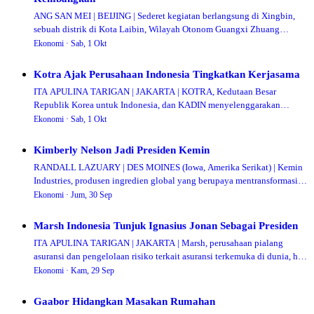
ANG SAN MEI | BEIJING | Sederet kegiatan berlangsung di Xingbin,
sebuah distrik di Kota Laibin, Wilayah Otonom Guangxi Zhuang
(Tiongkok Selatan) dalam rangka…
Ekonomi ·
Sab, 1 Okt
Kotra Ajak Perusahaan Indonesia Tingkatkan Kerjasama
ITA APULINA TARIGAN | JAKARTA | KOTRA, Kedutaan Besar
Republik Korea untuk Indonesia, dan KADIN menyelenggarakan
'Indonesia-Korea Future Industry Business Pl…
Ekonomi ·
Sab, 1 Okt
Kimberly Nelson Jadi Presiden Kemin
RANDALL LAZUARY | DES MOINES (Iowa, Amerika Serikat) | Kemin
Industries, produsen ingredien global yang berupaya mentransformasi
kualitas hidup bagi 80% pend…
Ekonomi ·
Jum, 30 Sep
Marsh Indonesia Tunjuk Ignasius Jonan Sebagai Presiden
ITA APULINA TARIGAN | JAKARTA | Marsh, perusahaan pialang
asuransi dan pengelolaan risiko terkait asuransi terkemuka di dunia, hari
ini mengumumkan penunjuka…
Ekonomi ·
Kam, 29 Sep
Gaabor Hidangkan Masakan Rumahan