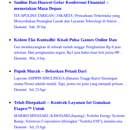
Sunline Dan Huawei Gelar Konferensi Finansial --
memetakan Masa Depan
ITA APULINA TARIGAN | JAKARTA | Perusahaan Terkemuka yang
Menyediakan Perangkat Lunak dan Layanan Teknologi di Sektor
Perbankan, Sunline, baru saja menggelar…
Ekonomi ·
Sab, 10 Sep
Kolom Eko Kuntadhi: Kisah Pulsa Games Online Dan
Gue membayangkan di sebuah rumah tangga. Penghasilan Rp 6 juta
sebulan. Dari penghasilan segitu, Rp1 juta habis buat beli pulsa HP
sekeluarga. Sisanya dipaka…
Ekonomi ·
Min, 4 Sep
Pupuk Murah -- Bebaskan Petani Dari
Laporan ASPIPIN SINULINGGA (Dataran Tinggi Karo) Tantangan
utama Petani adalah modal. Tapi, justru itu pula yang menjadi peluang
utama bagi para pemburu rent…
Ekonomi ·
Sel, 23 Agu
Telah Disepakati -- Kontrak Layanan Iot Gunakan
Etapro™ Untuk
MARIKO MIYASAKI | KAWASAKI (Jepang) | Toshiba Energy Systems
&amp; Solutions Corporation (disingkat "Toshiba ESS"), melalui anak
usahanya di Indonesia (Toshi…
Ekonomi ·
Sel, 23 Agu