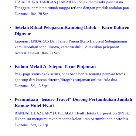
ITA APULINA TARIGAN | JAKARTA | Sejak memasuki pasar Asia
Tenggara, peralatan rumah tangga terlaris dengan produk andalan panci
penggorengan udara dengan kin…
Ekonomi ·
Rab, 28 Sep
Setelah Ritual Pelepasan Kambing Datok -- Karo Baluren
Diguyur
Laporan JENDARAS Dari Taneh Pinem (Karo Baluren) Sebagaimana
kami laporkan sebelumnya, kemarin dulu , dilakukan pelepasan
Kambing Datok di Desa Pasir Tengah …
Acara & Festival ·
Rab, 21 Sep
Kolom Melati A. Sitepu: Teror Pinjaman
Pagi-pagi status agak serius, baru baca berita seorang perawat tewas
gantung diri karena diteror (ditagih) pinjaman online. Ada dua
permasalahan yang saya li…
Ekonomi ·
Sel, 13 Sep
Permintaan "leisure Travel" Dorong Pertumbuhan Jumlah
Kamar Hotel Hyatt
RANDALL LAZUARY | CHICAGO | Hyatt Hotels Corporation (NYSE:
H) hari ini mengumumkan rencana kelanjutan pertumbuhan portofolio
mereknya di Asia Pasifik dengan…
Ekonomi ·
Sen, 12 Sep