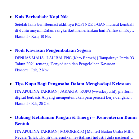
Kuis Berhadiah: Kopi Nde
Setelah lama berhibernasi akhirnya KOPI NDE T-GAN muncul kembali
di dunia maya.... Dalam rangka ikut memeriahkan hari Pahlawan, Kopi
Nde T-Gan kembali mengge…
Ekonomi ·
Kam, 10 Nov
Nodi Kawasan Pengembalaan Segera
DENHAS MAHA | LAU BALENG (Karo Berneh) | Tampaknya Perda 03
Tahun 2021 tentang "Penyediaan dan Pengelolaan Kawasan
Pengembalaaan Umum" segera akan diterapkan…
Ekonomi ·
Rab, 2 Nov
Tips Kupu Bagi Pengusaha Dalam Menghadapi Kelesuan
ITA APULINA TARIGAN | JAKARTA | KUPU (www.kupu.id), platform
digital berbasis AI yang mempertemukan para pencari kerja dengan
pemberi kerja melalui profil be…
Ekonomi ·
Rab, 26 Okt
Dukung Ketahanan Pangan & Energi -- Kementerian Bumn
Bentuk
ITA APULINA TARIGAN | MOJOKERTO | Menteri Badan Usaha Milik
Negara (Erick Thohir) meresmikan revitalisasi industri gula nasional